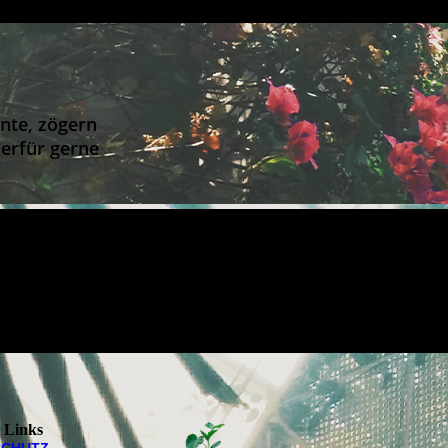
nte, zögern
ierfür gerne
e Links