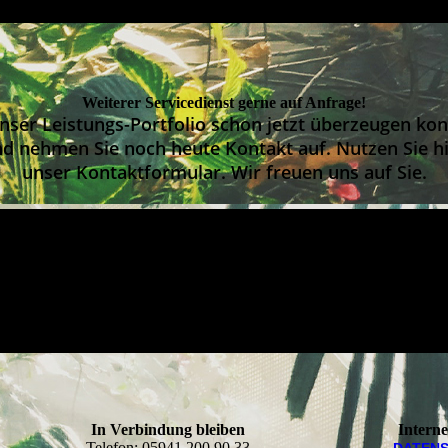
Weiterer Servicedienst gerne auf Anfrage!
nser Leistungs-Portfolio schon jetzt überzeugen kon
nd nehmen Sie noch heute Kontakt auf. Nutzen Sie h
unser Kontaktformular. Wir freuen uns auf Sie.
In Verbindung bleiben
Intern
Telefon: 05941 200 90 33