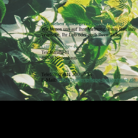
Wir stehen Ihnen gerne zur Verfügung!
Wir freuen uns auf Ihre Meinung, Ihren Rat, Ihre
Wünsche, Ihr Lob oder auch Ihren Tadel.
Gartenpflege- & Service
Teichstraße 11
49828 Neuenhaus
Telefon: 05941 200 90 33
E-Mail:
info@gartenpflege-neuenhaus.de